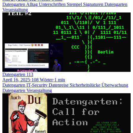
Datengarten
Alltag
Unterschriften
Stempel
Signaturen
Datengarten
Veranstaltung
Datengarten 113
April 16, 2025
·
108 Wörter
·
1 min
Datengarten
IT-Security
Datenreise
Sicherheitslücke
Überwachung
Datengarten
Veranstaltung