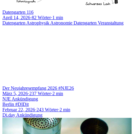
Datengarten 116
April 14, 2026
·
82 Wörter
·
1 min
Datengarten
Astrophysik
Astronomie
Datengarten
Veranstaltung
Der Neujahresempfang 2026 #NJE26
März 5, 2026
·
237 Wörter
·
2 min
NJE
Ankündigung
Berlin #DIDit
Februar 22, 2026
·
243 Wörter
·
2 min
Di.day
Ankündigung