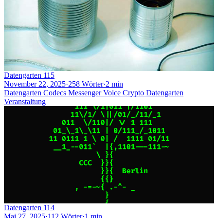
Datengarten 115
November 22, 2025
·
258 Wörter
·
2 min
Datengarten
Codecs
Messenger
Voice
Crypto
Datengarten
Veranstaltung
Datengarten 114
Mai 27, 2025
·
112 Wörter
·
1 min