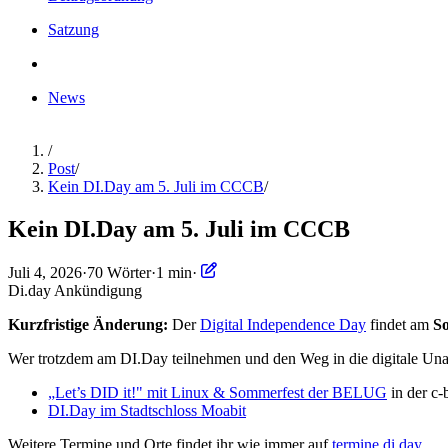
Satzung
News
/
Post
/
Kein DI.Day am 5. Juli im CCCB
/
Kein DI.Day am 5. Juli im CCCB
Juli 4, 2026
·
70 Wörter
·
1 min
·
Di.day
Ankündigung
Kurzfristige Änderung:
Der
Digital Independence Day
findet am
So
Wer trotzdem am DI.Day teilnehmen und den Weg in die digitale Unab
„Let’s DID it!" mit Linux & Sommerfest der BELUG
in der c-
DI.Day im Stadtschloss Moabit
Weitere Termine und Orte findet ihr wie immer auf
termine.di.day
.